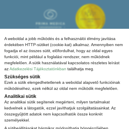
A weboldal a jobb működés és a felhasználói élmény javítása
érdekében HTTP-sütiket (cookie-kat) alkalmaz. Amennyiben nem
fogadja el az összes sütit, előfordulhat, hogy az oldal egyes
funkciói, mint például a foglalási rendszer, nem működnek
megfelelően. A sütik használatával kapcsolatos részletes leírást
az
Adatkezelési Tájékoztatónkban
találhatja meg.
Szükséges sütik
Pályázatok
Ezek a sütik elengedhetetlenek a weboldal alapvető funkcióinak
Adatkezelési tájékoztató
működéséhez, ezek nélkül az oldal nem működik megfelelően.
Adatvédelmi tájékoztató
Analitikai sütik
ÁSZF
Az analitikai sütik segítenek megérteni, milyen tartalmakat
Impresszum
kedvelnek a látogatók, ezzel javíthatjuk szolgáltatásainkat. Az
Karrier
összegyűjtött adatok nem kapcsolhatók össze konkrét
Partnereink
személyekkel.
Az oldalon feltüntetett árak az ÁFÁ-t tartalmazzák!
A sütibeállításokat bármikor módosíthatja böngészőjében.