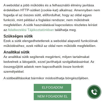
A weboldal a jobb működés és a felhasználói élmény javítása
Másik időpontot választok
érdekében HTTP-sütiket (cookie-kat) alkalmaz. Amennyiben nem
fogadja el az összes sütit, előfordulhat, hogy az oldal egyes
funkciói, mint például a foglalási rendszer, nem működnek
megfelelően. A sütik használatával kapcsolatos részletes leírást
az
Adatkezelési Tájékoztatónkban
találhatja meg.
Szükséges sütik
Ezek a sütik elengedhetetlenek a weboldal alapvető funkcióinak
működéséhez, ezek nélkül az oldal nem működik megfelelően.
Analitikai sütik
Az analitikai sütik segítenek megérteni, milyen tartalmakat
kedvelnek a látogatók, ezzel javíthatjuk szolgáltatásainkat. Az
összegyűjtött adatok nem kapcsolhatók össze konkrét
személyekkel.
A sütibeállításokat bármikor módosíthatja böngészőjében.
ELFOGADOM
NEM FOGADOM EL
Spartá Romana Patrizia