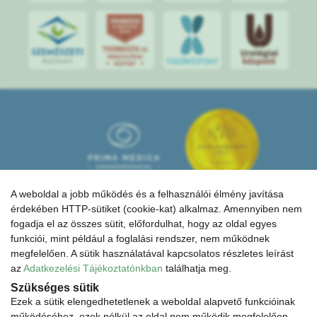
A weboldal a jobb működés és a felhasználói élmény javítása
érdekében HTTP-sütiket (cookie-kat) alkalmaz. Amennyiben nem
fogadja el az összes sütit, előfordulhat, hogy az oldal egyes
funkciói, mint például a foglalási rendszer, nem működnek
megfelelően. A sütik használatával kapcsolatos részletes leírást
az
Adatkezelési Tájékoztatónkban
találhatja meg.
Szükséges sütik
Pályázatok
Ezek a sütik elengedhetetlenek a weboldal alapvető funkcióinak
Adatkezelési tájékoztató
működéséhez, ezek nélkül az oldal nem működik megfelelően.