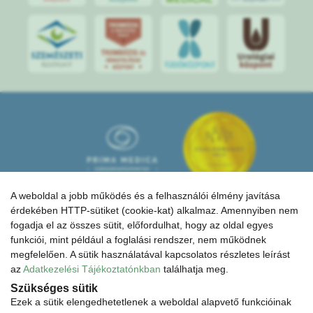
A weboldal a jobb működés és a felhasználói élmény javítása
érdekében HTTP-sütiket (cookie-kat) alkalmaz. Amennyiben nem
fogadja el az összes sütit, előfordulhat, hogy az oldal egyes
funkciói, mint például a foglalási rendszer, nem működnek
megfelelően. A sütik használatával kapcsolatos részletes leírást
az
Adatkezelési Tájékoztatónkban
találhatja meg.
Szükséges sütik
Pályázatok
Ezek a sütik elengedhetetlenek a weboldal alapvető funkcióinak
Adatkezelési tájékoztató