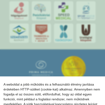
S
POR
T
O
R
V
OS
I
KÖ
ZPON
T
A weboldal a jobb működés és a felhasználói élmény javítása
érdekében HTTP-sütiket (cookie-kat) alkalmaz. Amennyiben nem
fogadja el az összes sütit, előfordulhat, hogy az oldal egyes
funkciói, mint például a foglalási rendszer, nem működnek
megfelelően. A sütik használatával kapcsolatos részletes leírást