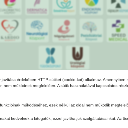
 javítása érdekében HTTP-sütiket (cookie-kat) alkalmaz. Amennyiben ne
zer, nem működnek megfelelően. A sütik használatával kapcsolatos részl
ő funkcióinak működéséhez, ezek nélkül az oldal nem működik megfelel
almakat kedvelnek a látogatók, ezzel javíthatjuk szolgáltatásainkat. Az
kezelési tájékoztató
Adatvédelmi tájékoztató
ÁSZF
Impresszu