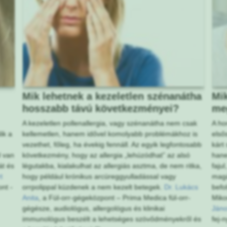
Mik lehetnek a kezeletlen szénanátha
Mik
hosszabb távú következményei?
me
A kezeletlen pollenallergia, vagy szénanátha nem csak
A ho
ik a
kellemetlen, hanem idővel komolyabb problémákhoz is
első
vezethet, főleg, ha évekig fennáll. Az egyik legfontosabb
kárt
l van
következmény, hogy az allergia „lehúzódhat” az alsó
hane
át és
légutakba, kialakulhat az allergiás asztma, de nem ritka,
faju
t
hogy például krónikus arcüreggyulladással vagy
magá
nt -
orrpolippal küzdenek a nem kezelt betegek.
Dr. Lukács
befo
Anita
, a Fül-orr-gégeközpont – Prima Medica fül-orr-
Miko
gégésze, audiológus, allergológus és klinikai
Ján
immunológus beszélt a lehetséges szövődményekről és
fej-