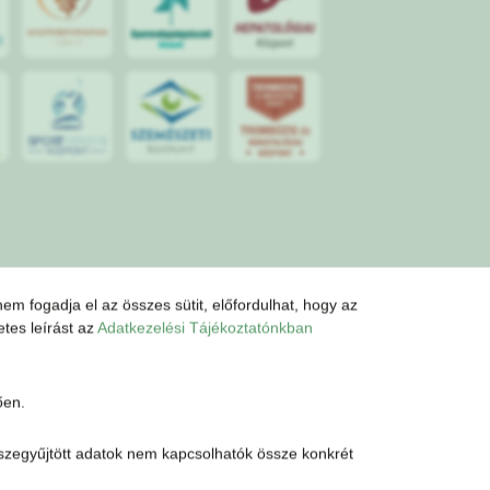
S
POR
T
O
R
V
OS
I
KÖ
ZPON
T
m fogadja el az összes sütit, előfordulhat, hogy az
etes leírást az
Adatkezelési Tájékoztatónkban
ően.
 összegyűjtött adatok nem kapcsolhatók össze konkrét
m
Karrier
Partnereink