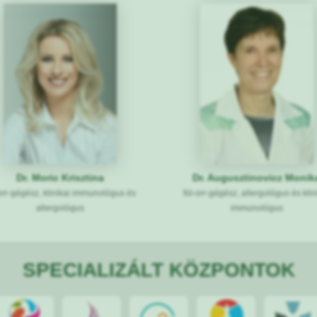
Dr. Moric Krisztina
Dr. Augusztinovicz Monik
-orr-gégész, klinikai immunológus és
fül-orr-gégész, allergológus és klin
allergológus
immunológus
SPECIALIZÁLT KÖZPONTOK