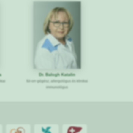
a
Dr. Balogh Katalin
ikai
fül-orr-gégész, allergológus és klinikai
immunológus