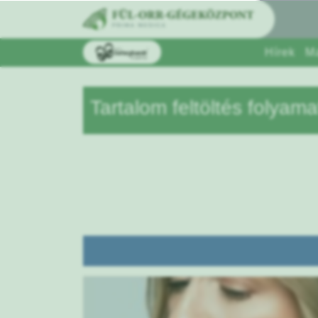
Hírek
M
Tartalom feltöltés folyama