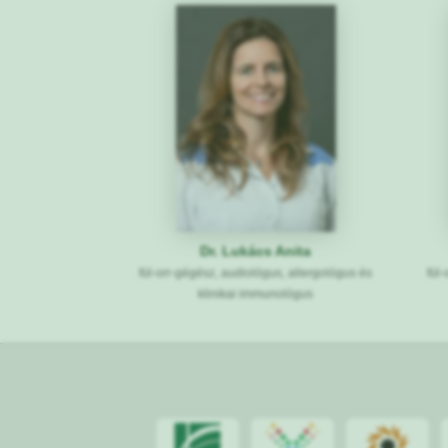
Dr. Lukács Anita
fül-orr-gégész, audiológus, allergológus és
fül
klinikai immunológus