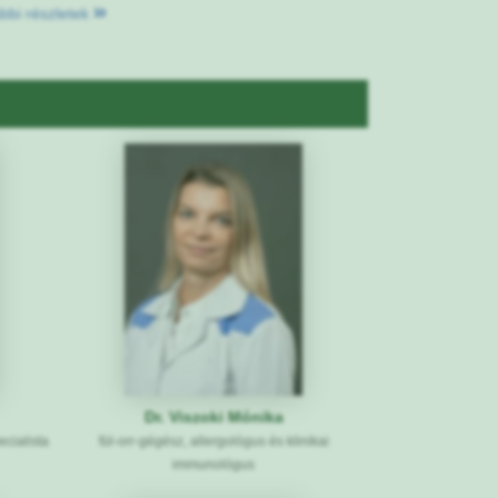
bbi részletek
Dr. Viszoki Mónika
ecialista
fül-orr-gégész, allergológus és klinikai
immunológus