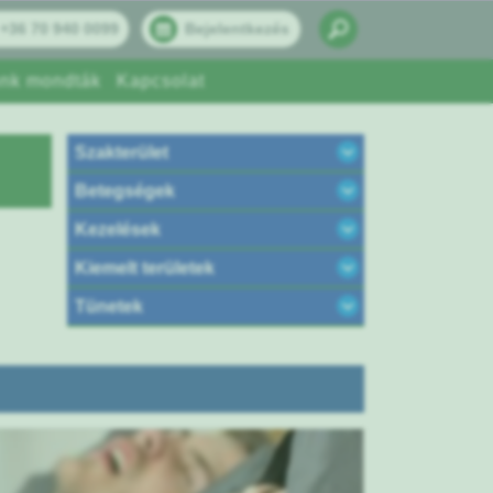
+36 70 940 0099
Bejelentkezés
nk mondták
Kapcsolat
Szakterület
Betegségek
Kezelések
Kiemelt területek
Tünetek