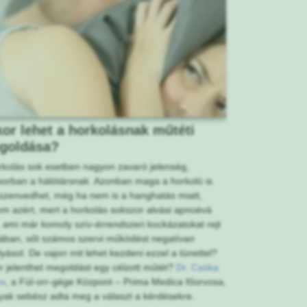
or lehet a horkolásnak műtéti
goldása?
rkolás sok esetben nagyon zavaró jelenség,
sorban a hálótársnak. Azonban maga a horkoló is
 szenvedhet, még ha nem is a hanghatás miatt,
m azért, mert a horkolás sokszor alvási apnoévá
l, ami már komoly szív-érrendszeri kockázatokat rejt
ban, sőt számos szervi működést negatívan
lyásol. De vajon mit lehet kezdeni ezzel a tünettel?
r jelenthet megoldást egy célzott műtét?
Dr. Csóka
os
, a Fül-orr-gége Központ – Prima Medica főorvosa,
nyak sebész adta meg a választ a kérdésekre.