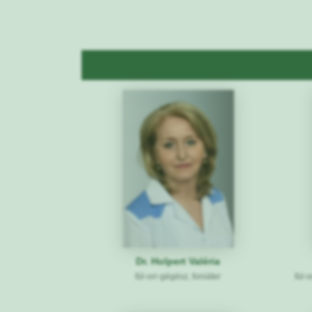
Dr. Holpert Valéria
fül-orr-gégész, foniáter
fül-