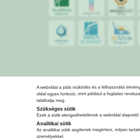
jó
Alvás
IMMUN
KÖZPONT
Központ
A weboldal a jobb működés és a felhasználói élmény
oldal egyes funkciói, mint például a foglalási rends
találhatja meg.
Szükséges sütik
Ezek a sütik elengedhetetlenek a weboldal alapvet
Analitikai sütik
Az analitikai sütik segítenek megérteni, milyen tart
személyekkel.
Pályázatok
Adat