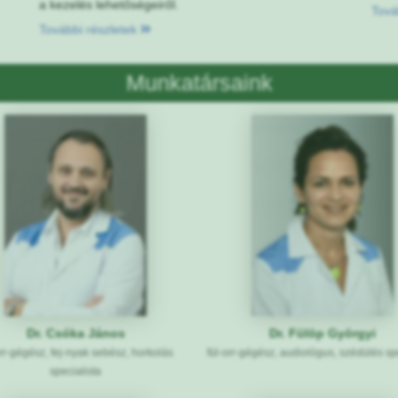
a kezelés lehetőségeiről.
Tová
További részletek
Munkatársaink
Dr. Csóka János
Dr. Fülöp Györgyi
orr-gégész, fej-nyak sebész, horkolás
fül-orr-gégész, audiológus, szédülés sp
specialista