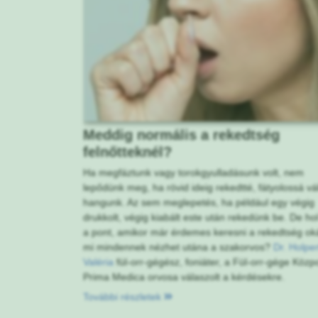
Meddig normális a rekedtség
felnőtteknél?
Ha megfáztunk vagy torokgyulladásunk volt, nem
lepődünk meg, ha rövid ideig rekedtté, fátyolossá vál
hangunk. Az sem meglepetés, ha például egy végig
drukkolt, végig kiabált este után rekedünk be. De ho
a pont, amikor már érdemes keresni a rekedtség ok
mi mindennek nézhet utána a szakorvos?
Dr. Holper
Valéria
fül-orr-gégész, foniáter, a Fül-orr-gége Közpo
Prima Medica orvosa válaszolt a kérdésekre.
További részletek