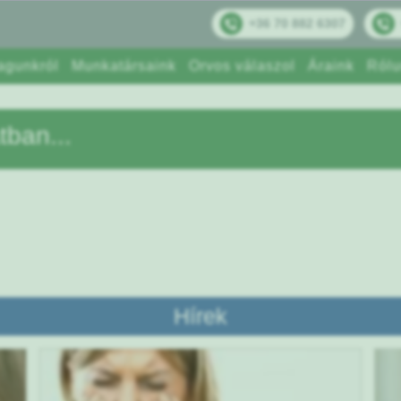
+36 70 882 6307
agunkról
Munkatársaink
Orvos válaszol
Áraink
Rólu
tban...
Hírek