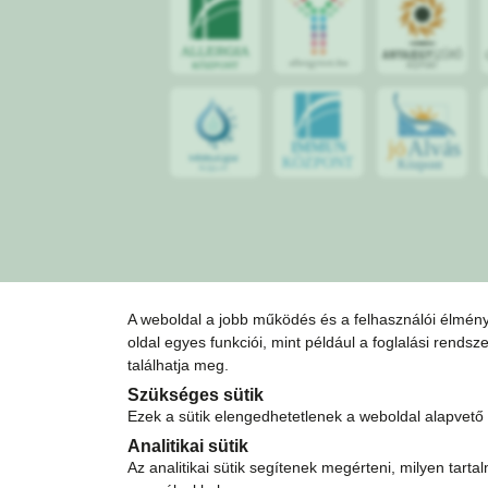
jó
Alvás
IMMUN
KÖZPONT
Központ
A weboldal a jobb működés és a felhasználói élmény
oldal egyes funkciói, mint például a foglalási rends
találhatja meg.
Szükséges sütik
Ezek a sütik elengedhetetlenek a weboldal alapvet
Analitikai sütik
Az analitikai sütik segítenek megérteni, milyen tart