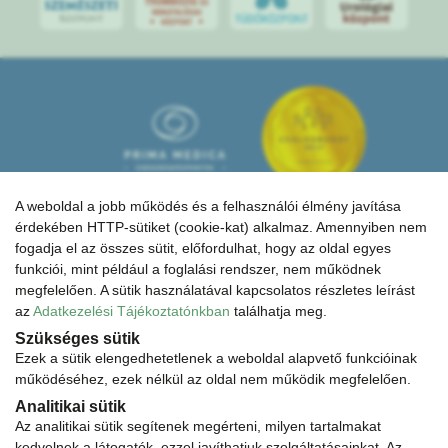
A weboldal a jobb működés és a felhasználói élmény javítása
érdekében HTTP-sütiket (cookie-kat) alkalmaz. Amennyiben nem
fogadja el az összes sütit, előfordulhat, hogy az oldal egyes
funkciói, mint például a foglalási rendszer, nem működnek
megfelelően. A sütik használatával kapcsolatos részletes leírást
az
Adatkezelési Tájékoztatónkban
találhatja meg.
Szükséges sütik
Pályázatok
Ezek a sütik elengedhetetlenek a weboldal alapvető funkcióinak
Adatkezelési tájékoztató
működéséhez, ezek nélkül az oldal nem működik megfelelően.
Adatvédelmi tájékoztató
Analitikai sütik
ÁSZF
Az analitikai sütik segítenek megérteni, milyen tartalmakat
Impresszum
kedvelnek a látogatók, ezzel javíthatjuk szolgáltatásainkat. Az