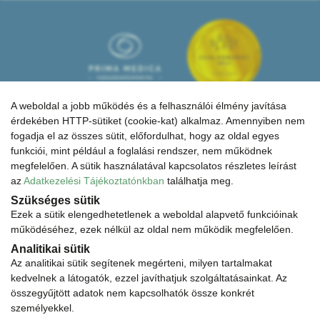
A weboldal a jobb működés és a felhasználói élmény javítása
érdekében HTTP-sütiket (cookie-kat) alkalmaz. Amennyiben nem
fogadja el az összes sütit, előfordulhat, hogy az oldal egyes
funkciói, mint például a foglalási rendszer, nem működnek
megfelelően. A sütik használatával kapcsolatos részletes leírást
az
Adatkezelési Tájékoztatónkban
találhatja meg.
Szükséges sütik
Pályázatok
Ezek a sütik elengedhetetlenek a weboldal alapvető funkcióinak
Adatkezelési tájékoztató
működéséhez, ezek nélkül az oldal nem működik megfelelően.
Adatvédelmi tájékoztató
Analitikai sütik
ÁSZF
Az analitikai sütik segítenek megérteni, milyen tartalmakat
Impresszum
kedvelnek a látogatók, ezzel javíthatjuk szolgáltatásainkat. Az
Karrier
összegyűjtött adatok nem kapcsolhatók össze konkrét
Partnereink
személyekkel.
Az oldalon feltüntetett árak az ÁFÁ-t tartalmazzák!