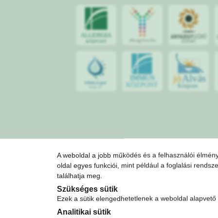
jó
Alvás
IMMUN
KÖZPONT
Központ
A weboldal a jobb működés és a felhasználói élmény
oldal egyes funkciói, mint például a foglalási rends
találhatja meg.
Szükséges sütik
Ezek a sütik elengedhetetlenek a weboldal alapvet
Analitikai sütik