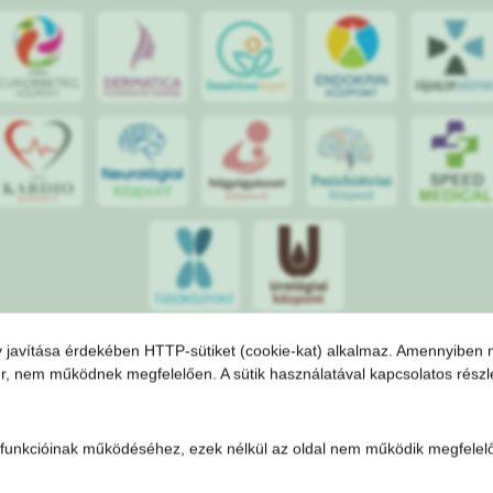
 javítása érdekében HTTP-sütiket (cookie-kat) alkalmaz. Amennyiben ne
zer, nem működnek megfelelően. A sütik használatával kapcsolatos részl
ő funkcióinak működéséhez, ezek nélkül az oldal nem működik megfelel