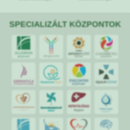
SPECIALIZÁLT KÖZPONTOK