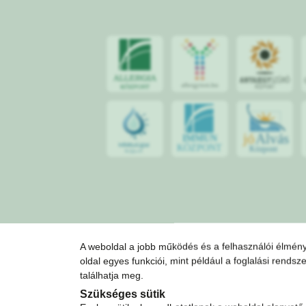
jó
Alvás
IMMUN
KÖZPONT
Központ
A weboldal a jobb működés és a felhasználói élmény
oldal egyes funkciói, mint például a foglalási rends
találhatja meg.
Szükséges sütik