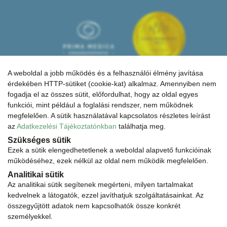
A weboldal a jobb működés és a felhasználói élmény javítása
érdekében HTTP-sütiket (cookie-kat) alkalmaz. Amennyiben nem
fogadja el az összes sütit, előfordulhat, hogy az oldal egyes
funkciói, mint például a foglalási rendszer, nem működnek
megfelelően. A sütik használatával kapcsolatos részletes leírást
az
Adatkezelési Tájékoztatónkban
találhatja meg.
Szükséges sütik
Pályázatok
Ezek a sütik elengedhetetlenek a weboldal alapvető funkcióinak
Adatkezelési tájékoztató
működéséhez, ezek nélkül az oldal nem működik megfelelően.
Adatvédelmi tájékoztató
Analitikai sütik
ÁSZF
Az analitikai sütik segítenek megérteni, milyen tartalmakat
Impresszum
kedvelnek a látogatók, ezzel javíthatjuk szolgáltatásainkat. Az
Karrier
összegyűjtött adatok nem kapcsolhatók össze konkrét
Partnereink
személyekkel.
Az oldalon feltüntetett árak az ÁFÁ-t tartalmazzák!