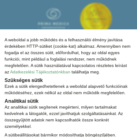
A weboldal a jobb működés és a felhasználói élmény javítása
érdekében HTTP-sütiket (cookie-kat) alkalmaz. Amennyiben nem
fogadja el az összes sütit, előfordulhat, hogy az oldal egyes
funkciói, mint például a foglalási rendszer, nem működnek
megfelelően. A sütik használatával kapcsolatos részletes leírást
az
Adatkezelési Tájékoztatónkban
találhatja meg.
Szükséges sütik
Pályázatok
Ezek a sütik elengedhetetlenek a weboldal alapvető funkcióinak
Adatkezelési tájékoztató
működéséhez, ezek nélkül az oldal nem működik megfelelően.
Adatvédelmi tájékoztató
Analitikai sütik
ÁSZF
Az analitikai sütik segítenek megérteni, milyen tartalmakat
Impresszum
kedvelnek a látogatók, ezzel javíthatjuk szolgáltatásainkat. Az
Karrier
összegyűjtött adatok nem kapcsolhatók össze konkrét
Partnereink
személyekkel.
Az oldalon feltüntetett árak az ÁFÁ-t tartalmazzák!
A sütibeállításokat bármikor módosíthatja böngészőjében.
A képek a
Shutterstock.com
és a
Canva.com
licence alapján