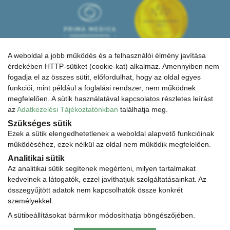
A weboldal a jobb működés és a felhasználói élmény javítása
érdekében HTTP-sütiket (cookie-kat) alkalmaz. Amennyiben nem
fogadja el az összes sütit, előfordulhat, hogy az oldal egyes
funkciói, mint például a foglalási rendszer, nem működnek
megfelelően. A sütik használatával kapcsolatos részletes leírást
az
Adatkezelési Tájékoztatónkban
találhatja meg.
Szükséges sütik
Pályázatok
Ezek a sütik elengedhetetlenek a weboldal alapvető funkcióinak
Adatkezelési tájékoztató
működéséhez, ezek nélkül az oldal nem működik megfelelően.
Adatvédelmi tájékoztató
Analitikai sütik
ÁSZF
Az analitikai sütik segítenek megérteni, milyen tartalmakat
Impresszum
kedvelnek a látogatók, ezzel javíthatjuk szolgáltatásainkat. Az
Karrier
összegyűjtött adatok nem kapcsolhatók össze konkrét
Partnereink
személyekkel.
Az oldalon feltüntetett árak az ÁFÁ-t tartalmazzák!
A sütibeállításokat bármikor módosíthatja böngészőjében.
A képek a
Shutterstock.com
és a
Canva.com
licence alapján
kerültek felhasználásra.