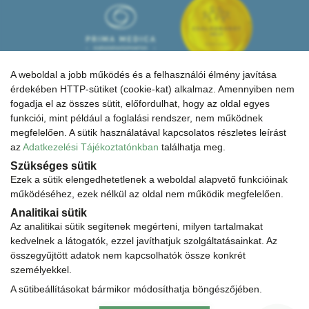
A weboldal a jobb működés és a felhasználói élmény javítása
érdekében HTTP-sütiket (cookie-kat) alkalmaz. Amennyiben nem
fogadja el az összes sütit, előfordulhat, hogy az oldal egyes
funkciói, mint például a foglalási rendszer, nem működnek
megfelelően. A sütik használatával kapcsolatos részletes leírást
az
Adatkezelési Tájékoztatónkban
találhatja meg.
Szükséges sütik
Pályázatok
Ezek a sütik elengedhetetlenek a weboldal alapvető funkcióinak
Adatkezelési tájékoztató
működéséhez, ezek nélkül az oldal nem működik megfelelően.
Adatvédelmi tájékoztató
Analitikai sütik
ÁSZF
Az analitikai sütik segítenek megérteni, milyen tartalmakat
Impresszum
kedvelnek a látogatók, ezzel javíthatjuk szolgáltatásainkat. Az
Karrier
összegyűjtött adatok nem kapcsolhatók össze konkrét
Partnereink
személyekkel.
Az oldalon feltüntetett árak az ÁFÁ-t tartalmazzák!
A sütibeállításokat bármikor módosíthatja böngészőjében.
A képek a
Shutterstock.com
és a
Canva.com
licence alapján
kerültek felhasználásra.