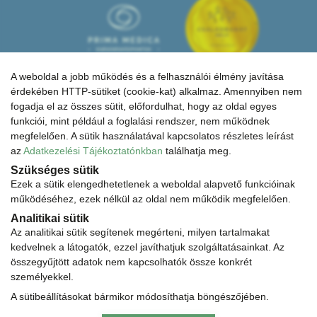
A weboldal a jobb működés és a felhasználói élmény javítása
érdekében HTTP-sütiket (cookie-kat) alkalmaz. Amennyiben nem
fogadja el az összes sütit, előfordulhat, hogy az oldal egyes
funkciói, mint például a foglalási rendszer, nem működnek
megfelelően. A sütik használatával kapcsolatos részletes leírást
az
Adatkezelési Tájékoztatónkban
találhatja meg.
Szükséges sütik
Pályázatok
Ezek a sütik elengedhetetlenek a weboldal alapvető funkcióinak
Adatkezelési tájékoztató
működéséhez, ezek nélkül az oldal nem működik megfelelően.
Adatvédelmi tájékoztató
Analitikai sütik
ÁSZF
Az analitikai sütik segítenek megérteni, milyen tartalmakat
Impresszum
kedvelnek a látogatók, ezzel javíthatjuk szolgáltatásainkat. Az
Karrier
összegyűjtött adatok nem kapcsolhatók össze konkrét
Partnereink
személyekkel.
Az oldalon feltüntetett árak az ÁFÁ-t tartalmazzák!
A sütibeállításokat bármikor módosíthatja böngészőjében.
A képek a
Shutterstock.com
és a
Canva.com
licence alapján
kerültek felhasználásra.