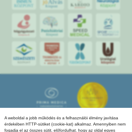
jó
Alvás
IMMUN
KÖZPONT
Központ
S
POR
T
O
R
V
OS
I
KÖ
ZPON
T
A weboldal a jobb működés és a felhasználói élmény javítása
érdekében HTTP-sütiket (cookie-kat) alkalmaz. Amennyiben nem
fogadja el az összes sütit, előfordulhat, hogy az oldal egyes