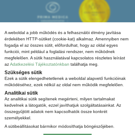
A weboldal a jobb működés és a felhasználói élmény javítása
érdekében HTTP-sütiket (cookie-kat) alkalmaz. Amennyiben nem
fogadja el az összes sütit, előfordulhat, hogy az oldal egyes
funkciói, mint például a foglalási rendszer, nem működnek
megfelelően. A sütik használatával kapcsolatos részletes leírást
az
Adatkezelési Tájékoztatónkban
találhatja meg.
Szükséges sütik
Pályázatok
Ezek a sütik elengedhetetlenek a weboldal alapvető funkcióinak
Adatkezelési tájékoztató
működéséhez, ezek nélkül az oldal nem működik megfelelően.
Adatvédelmi tájékoztató
Analitikai sütik
ÁSZF
Az analitikai sütik segítenek megérteni, milyen tartalmakat
Impresszum
kedvelnek a látogatók, ezzel javíthatjuk szolgáltatásainkat. Az
Karrier
összegyűjtött adatok nem kapcsolhatók össze konkrét
Partnereink
személyekkel.
Az oldalon feltüntetett árak az ÁFÁ-t tartalmazzák!
A sütibeállításokat bármikor módosíthatja böngészőjében.
A képek a
Shutterstock.com
és a
Canva.com
licence alapján
kerültek felhasználásra.