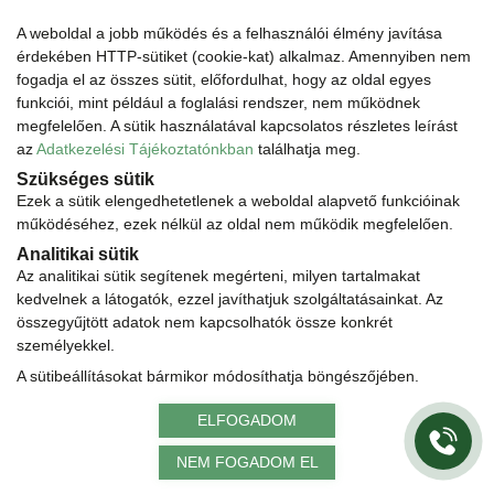
A weboldal a jobb működés és a felhasználói élmény javítása
érdekében HTTP-sütiket (cookie-kat) alkalmaz. Amennyiben nem
fogadja el az összes sütit, előfordulhat, hogy az oldal egyes
funkciói, mint például a foglalási rendszer, nem működnek
megfelelően. A sütik használatával kapcsolatos részletes leírást
az
Adatkezelési Tájékoztatónkban
találhatja meg.
Szükséges sütik
Pályázatok
Ezek a sütik elengedhetetlenek a weboldal alapvető funkcióinak
Adatkezelési tájékoztató
működéséhez, ezek nélkül az oldal nem működik megfelelően.
Adatvédelmi tájékoztató
Analitikai sütik
ÁSZF
Az analitikai sütik segítenek megérteni, milyen tartalmakat
Impresszum
kedvelnek a látogatók, ezzel javíthatjuk szolgáltatásainkat. Az
Karrier
összegyűjtött adatok nem kapcsolhatók össze konkrét
Partnereink
személyekkel.
Az oldalon feltüntetett árak az ÁFÁ-t tartalmazzák!
A sütibeállításokat bármikor módosíthatja böngészőjében.
A képek a
Shutterstock.com
és a
Canva.com
licence alapján
kerültek felhasználásra.
ELFOGADOM
Copyright 2026 ©
fulorrgegekozpont.hu
. Minden jog fenntartva
Programozás:
Appon
és
György Nándor
NEM FOGADOM EL