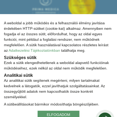
A weboldal a jobb működés és a felhasználói élmény javítása
érdekében HTTP-sütiket (cookie-kat) alkalmaz. Amennyiben nem
fogadja el az összes sütit, előfordulhat, hogy az oldal egyes
funkciói, mint például a foglalási rendszer, nem működnek
megfelelően. A sütik használatával kapcsolatos részletes leírást
az
Adatkezelési Tájékoztatónkban
találhatja meg.
Szükséges sütik
Pályázatok
Ezek a sütik elengedhetetlenek a weboldal alapvető funkcióinak
Adatkezelési tájékoztató
működéséhez, ezek nélkül az oldal nem működik megfelelően.
Adatvédelmi tájékoztató
Analitikai sütik
ÁSZF
Az analitikai sütik segítenek megérteni, milyen tartalmakat
Impresszum
kedvelnek a látogatók, ezzel javíthatjuk szolgáltatásainkat. Az
Karrier
összegyűjtött adatok nem kapcsolhatók össze konkrét
Partnereink
személyekkel.
Az oldalon feltüntetett árak az ÁFÁ-t tartalmazzák!
A sütibeállításokat bármikor módosíthatja böngészőjében.
A képek a
Shutterstock.com
és a
Canva.com
licence alapján
kerültek felhasználásra.
ELFOGADOM
Copyright 2026 ©
fulorrgegekozpont.hu
. Minden jog fenntartva