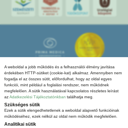
A weboldal a jobb működés és a felhasználói élmény javítása
érdekében HTTP-sütiket (cookie-kat) alkalmaz. Amennyiben nem
fogadja el az összes sütit, előfordulhat, hogy az oldal egyes
funkciói, mint például a foglalási rendszer, nem működnek
megfelelően. A sütik használatával kapcsolatos részletes leírást
az
Adatkezelési Tájékoztatónkban
találhatja meg.
Szükséges sütik
Pályázatok
Ezek a sütik elengedhetetlenek a weboldal alapvető funkcióinak
Adatkezelési tájékoztató
működéséhez, ezek nélkül az oldal nem működik megfelelően.
Adatvédelmi tájékoztató
Analitikai sütik
ÁSZF