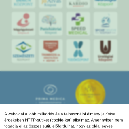
jó
Alvás
IMMUN
KÖZPONT
Központ
S
POR
T
O
R
V
OS
I
KÖ
ZPON
T
A weboldal a jobb működés és a felhasználói élmény javítása
érdekében HTTP-sütiket (cookie-kat) alkalmaz. Amennyiben nem
fogadja el az összes sütit, előfordulhat, hogy az oldal egyes