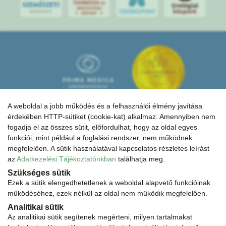
A weboldal a jobb működés és a felhasználói élmény javítása
érdekében HTTP-sütiket (cookie-kat) alkalmaz. Amennyiben nem
fogadja el az összes sütit, előfordulhat, hogy az oldal egyes
funkciói, mint például a foglalási rendszer, nem működnek
megfelelően. A sütik használatával kapcsolatos részletes leírást
az
Adatkezelési Tájékoztatónkban
találhatja meg.
Szükséges sütik
Pályázatok
Ezek a sütik elengedhetetlenek a weboldal alapvető funkcióinak
Adatkezelési tájékoztató
működéséhez, ezek nélkül az oldal nem működik megfelelően.
Adatvédelmi tájékoztató
Analitikai sütik
ÁSZF
Az analitikai sütik segítenek megérteni, milyen tartalmakat
Impresszum