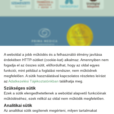
A weboldal a jobb működés és a felhasználói élmény javítása
érdekében HTTP-sütiket (cookie-kat) alkalmaz. Amennyiben nem
fogadja el az összes sütit, előfordulhat, hogy az oldal egyes
funkciói, mint például a foglalási rendszer, nem működnek
megfelelően. A sütik használatával kapcsolatos részletes leírást
az
Adatkezelési Tájékoztatónkban
találhatja meg.
Szükséges sütik
Pályázatok
Ezek a sütik elengedhetetlenek a weboldal alapvető funkcióinak
Adatkezelési tájékoztató
működéséhez, ezek nélkül az oldal nem működik megfelelően.
Adatvédelmi tájékoztató
Analitikai sütik
ÁSZF
Az analitikai sütik segítenek megérteni, milyen tartalmakat
Impresszum