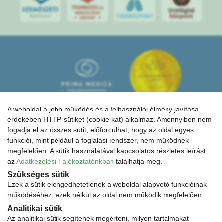
A weboldal a jobb működés és a felhasználói élmény javítása
érdekében HTTP-sütiket (cookie-kat) alkalmaz. Amennyiben nem
fogadja el az összes sütit, előfordulhat, hogy az oldal egyes
funkciói, mint például a foglalási rendszer, nem működnek
megfelelően. A sütik használatával kapcsolatos részletes leírást
az
Adatkezelési Tájékoztatónkban
találhatja meg.
Szükséges sütik
Pályázatok
Ezek a sütik elengedhetetlenek a weboldal alapvető funkcióinak
Adatkezelési tájékoztató
működéséhez, ezek nélkül az oldal nem működik megfelelően.
Adatvédelmi tájékoztató
Analitikai sütik
ÁSZF
Az analitikai sütik segítenek megérteni, milyen tartalmakat
Impresszum