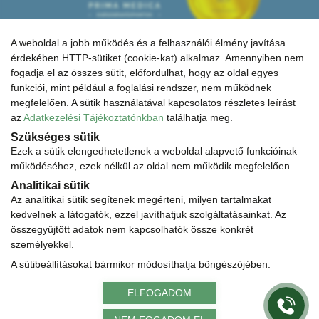
A weboldal a jobb működés és a felhasználói élmény javítása
érdekében HTTP-sütiket (cookie-kat) alkalmaz. Amennyiben nem
fogadja el az összes sütit, előfordulhat, hogy az oldal egyes
funkciói, mint például a foglalási rendszer, nem működnek
megfelelően. A sütik használatával kapcsolatos részletes leírást
az
Adatkezelési Tájékoztatónkban
találhatja meg.
Szükséges sütik
Pályázatok
Ezek a sütik elengedhetetlenek a weboldal alapvető funkcióinak
Adatkezelési tájékoztató
működéséhez, ezek nélkül az oldal nem működik megfelelően.
Adatvédelmi tájékoztató
Analitikai sütik
ÁSZF
Az analitikai sütik segítenek megérteni, milyen tartalmakat
Impresszum
kedvelnek a látogatók, ezzel javíthatjuk szolgáltatásainkat. Az
Karrier
összegyűjtött adatok nem kapcsolhatók össze konkrét
Partnereink
személyekkel.
Az oldalon feltüntetett árak az ÁFÁ-t tartalmazzák!
A sütibeállításokat bármikor módosíthatja böngészőjében.
A képek a
Shutterstock.com
és a
Canva.com
licence alapján
kerültek felhasználásra.
ELFOGADOM
Copyright 2026 ©
fulorrgegekozpont.hu
. Minden jog fenntartva
Programozás:
Appon
és
György Nándor