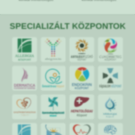
SPECIALIZÁLT KÖZPONTOK