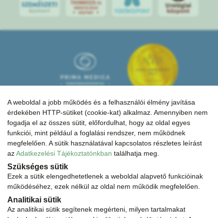
A weboldal a jobb működés és a felhasználói élmény javítása
érdekében HTTP-sütiket (cookie-kat) alkalmaz. Amennyiben nem
fogadja el az összes sütit, előfordulhat, hogy az oldal egyes
funkciói, mint például a foglalási rendszer, nem működnek
megfelelően. A sütik használatával kapcsolatos részletes leírást
az
Adatkezelési Tájékoztatónkban
találhatja meg.
Szükséges sütik
Pályázatok
Ezek a sütik elengedhetetlenek a weboldal alapvető funkcióinak
Adatkezelési tájékoztató
működéséhez, ezek nélkül az oldal nem működik megfelelően.
Adatvédelmi tájékoztató
Analitikai sütik
ÁSZF
Az analitikai sütik segítenek megérteni, milyen tartalmakat
Impresszum