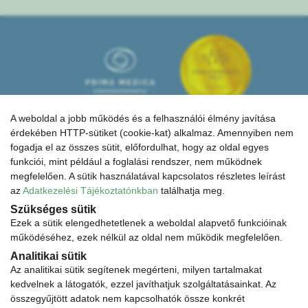
A weboldal a jobb működés és a felhasználói élmény javítása
érdekében HTTP-sütiket (cookie-kat) alkalmaz. Amennyiben nem
fogadja el az összes sütit, előfordulhat, hogy az oldal egyes
funkciói, mint például a foglalási rendszer, nem működnek
megfelelően. A sütik használatával kapcsolatos részletes leírást
az
Adatkezelési Tájékoztatónkban
találhatja meg.
Szükséges sütik
Pályázatok
Ezek a sütik elengedhetetlenek a weboldal alapvető funkcióinak
Adatkezelési tájékoztató
működéséhez, ezek nélkül az oldal nem működik megfelelően.
Adatvédelmi tájékoztató
Analitikai sütik
ÁSZF
Az analitikai sütik segítenek megérteni, milyen tartalmakat
Impresszum
kedvelnek a látogatók, ezzel javíthatjuk szolgáltatásainkat. Az
Karrier
összegyűjtött adatok nem kapcsolhatók össze konkrét
Partnereink