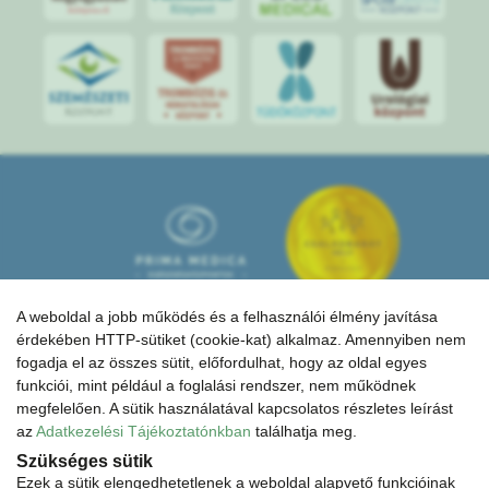
KÖ
ZPON
T
A weboldal a jobb működés és a felhasználói élmény javítása
érdekében HTTP-sütiket (cookie-kat) alkalmaz. Amennyiben nem
fogadja el az összes sütit, előfordulhat, hogy az oldal egyes
funkciói, mint például a foglalási rendszer, nem működnek
megfelelően. A sütik használatával kapcsolatos részletes leírást
az
Adatkezelési Tájékoztatónkban
találhatja meg.
Szükséges sütik
Pályázatok
Ezek a sütik elengedhetetlenek a weboldal alapvető funkcióinak