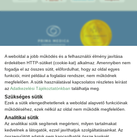
A weboldal a jobb működés és a felhasználói élmény javítása
érdekében HTTP-sütiket (cookie-kat) alkalmaz. Amennyiben nem
fogadja el az összes sütit, előfordulhat, hogy az oldal egyes
funkciói, mint például a foglalási rendszer, nem működnek
megfelelően. A sütik használatával kapcsolatos részletes leírást
az
Adatkezelési Tájékoztatónkban
találhatja meg.
Szükséges sütik
Pályázatok
Ezek a sütik elengedhetetlenek a weboldal alapvető funkcióinak
Adatkezelési tájékoztató
működéséhez, ezek nélkül az oldal nem működik megfelelően.
Adatvédelmi tájékoztató
Analitikai sütik
ÁSZF
Az analitikai sütik segítenek megérteni, milyen tartalmakat
Impresszum
kedvelnek a látogatók, ezzel javíthatjuk szolgáltatásainkat. Az
Karrier
összegyűjtött adatok nem kapcsolhatók össze konkrét