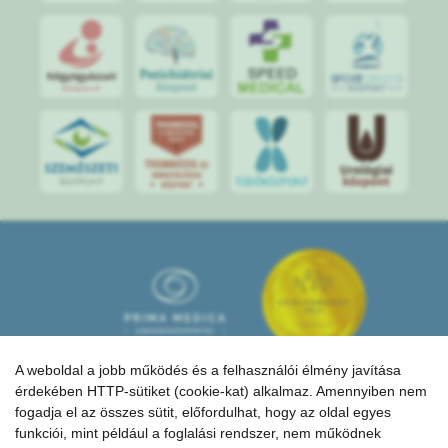
S
POR
T
O
R
V
OS
I
KÖ
ZPON
T
A weboldal a jobb működés és a felhasználói élmény javítása
érdekében HTTP-sütiket (cookie-kat) alkalmaz. Amennyiben nem
fogadja el az összes sütit, előfordulhat, hogy az oldal egyes
funkciói, mint például a foglalási rendszer, nem működnek