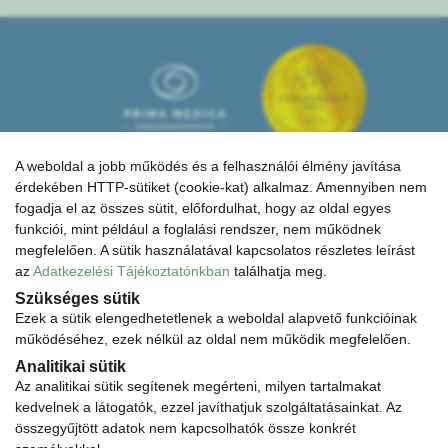
A weboldal a jobb működés és a felhasználói élmény javítása
érdekében HTTP-sütiket (cookie-kat) alkalmaz. Amennyiben nem
fogadja el az összes sütit, előfordulhat, hogy az oldal egyes
funkciói, mint például a foglalási rendszer, nem működnek
megfelelően. A sütik használatával kapcsolatos részletes leírást
az
Adatkezelési Tájékoztatónkban
találhatja meg.
Szükséges sütik
Pályázatok
Ezek a sütik elengedhetetlenek a weboldal alapvető funkcióinak
Adatkezelési tájékoztató
működéséhez, ezek nélkül az oldal nem működik megfelelően.
Adatvédelmi tájékoztató
Analitikai sütik
ÁSZF
Az analitikai sütik segítenek megérteni, milyen tartalmakat
Impresszum
kedvelnek a látogatók, ezzel javíthatjuk szolgáltatásainkat. Az
Karrier
összegyűjtött adatok nem kapcsolhatók össze konkrét
Partnereink