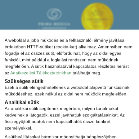
A weboldal a jobb működés és a felhasználói élmény javítása
érdekében HTTP-sütiket (cookie-kat) alkalmaz. Amennyiben nem
fogadja el az összes sütit, előfordulhat, hogy az oldal egyes
funkciói, mint például a foglalási rendszer, nem működnek
megfelelően. A sütik használatával kapcsolatos részletes leírást
az
Adatkezelési Tájékoztatónkban
találhatja meg.
Szükséges sütik
Pályázatok
Ezek a sütik elengedhetetlenek a weboldal alapvető funkcióinak
Adatkezelési tájékoztató
működéséhez, ezek nélkül az oldal nem működik megfelelően.
Adatvédelmi tájékoztató
Analitikai sütik
ÁSZF
Az analitikai sütik segítenek megérteni, milyen tartalmakat
Impresszum
kedvelnek a látogatók, ezzel javíthatjuk szolgáltatásainkat. Az
Karrier
összegyűjtött adatok nem kapcsolhatók össze konkrét
Partnereink
személyekkel.
Az oldalon feltüntetett árak az ÁFÁ-t tartalmazzák!
A sütibeállításokat bármikor módosíthatja böngészőjében.
A képek a
Shutterstock.com
és a
Canva.com
licence alapján