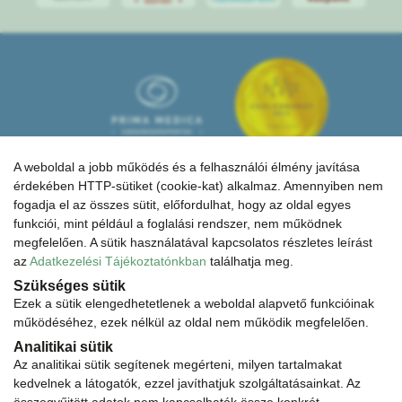
A weboldal a jobb működés és a felhasználói élmény javítása
érdekében HTTP-sütiket (cookie-kat) alkalmaz. Amennyiben nem
fogadja el az összes sütit, előfordulhat, hogy az oldal egyes
funkciói, mint például a foglalási rendszer, nem működnek
megfelelően. A sütik használatával kapcsolatos részletes leírást
az
Adatkezelési Tájékoztatónkban
találhatja meg.
Szükséges sütik
Pályázatok
Ezek a sütik elengedhetetlenek a weboldal alapvető funkcióinak
Adatkezelési tájékoztató
működéséhez, ezek nélkül az oldal nem működik megfelelően.
Adatvédelmi tájékoztató
Analitikai sütik
ÁSZF
Az analitikai sütik segítenek megérteni, milyen tartalmakat
Impresszum
kedvelnek a látogatók, ezzel javíthatjuk szolgáltatásainkat. Az
Karrier
összegyűjtött adatok nem kapcsolhatók össze konkrét