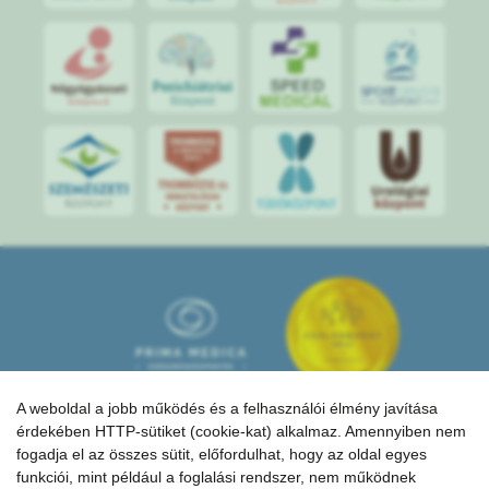
S
POR
T
O
R
V
OS
I
KÖ
ZPON
T
A weboldal a jobb működés és a felhasználói élmény javítása
érdekében HTTP-sütiket (cookie-kat) alkalmaz. Amennyiben nem
fogadja el az összes sütit, előfordulhat, hogy az oldal egyes
funkciói, mint például a foglalási rendszer, nem működnek