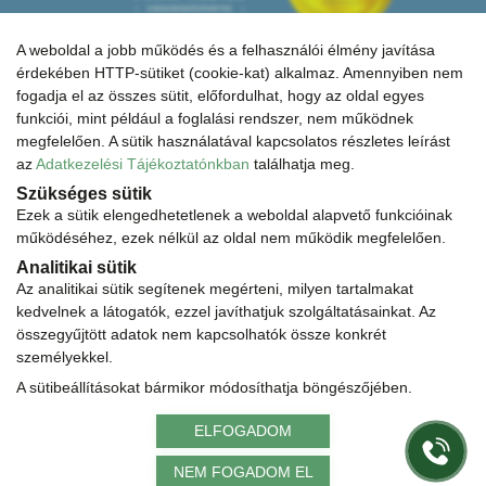
A weboldal a jobb működés és a felhasználói élmény javítása
érdekében HTTP-sütiket (cookie-kat) alkalmaz. Amennyiben nem
fogadja el az összes sütit, előfordulhat, hogy az oldal egyes
funkciói, mint például a foglalási rendszer, nem működnek
megfelelően. A sütik használatával kapcsolatos részletes leírást
az
Adatkezelési Tájékoztatónkban
találhatja meg.
Szükséges sütik
Pályázatok
Ezek a sütik elengedhetetlenek a weboldal alapvető funkcióinak
Adatkezelési tájékoztató
működéséhez, ezek nélkül az oldal nem működik megfelelően.
Adatvédelmi tájékoztató
Analitikai sütik
ÁSZF
Az analitikai sütik segítenek megérteni, milyen tartalmakat
Impresszum
kedvelnek a látogatók, ezzel javíthatjuk szolgáltatásainkat. Az
Karrier
összegyűjtött adatok nem kapcsolhatók össze konkrét
Partnereink
személyekkel.
Az oldalon feltüntetett árak az ÁFÁ-t tartalmazzák!
A sütibeállításokat bármikor módosíthatja böngészőjében.
A képek a
Shutterstock.com
és a
Canva.com
licence alapján
kerültek felhasználásra.
ELFOGADOM
Copyright 2026 ©
fulorrgegekozpont.hu
. Minden jog fenntartva
Programozás:
Appon
és
György Nándor
NEM FOGADOM EL